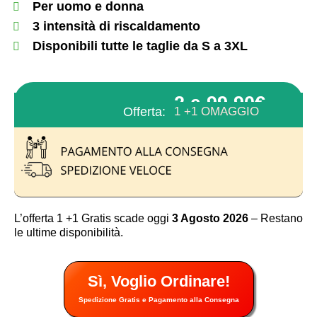
Per uomo e donna
3 intensità di riscaldamento
Disponibili tutte le taglie da S a 3XL
198,90€
2 a 99,90€
Prezzo Originale:
Prezzo Oggi:
Offerta:
1 +1 OMAGGIO
L’offerta 1 +1 Gratis scade oggi
3 Agosto 2026
– Restano
le ultime disponibilità.
Sì, Voglio Ordinare!
Spedizione Gratis e Pagamento alla Consegna